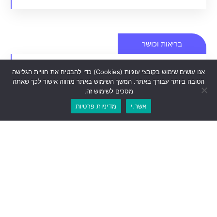
בריאות וכושר
אנו עושים שימוש בקובצי עוגיות (Cookies) כדי להבטיח את חוויית הגלישה
הטובה ביותר עבורך באתר. המשך השימוש באתר מהווה אישור לכך שאתה
מסכים לשימוש זה.
איך לבחור את מדריך הכושר הנכון וטיפים על בריאות
אשר.י
מדיניות פרטיות
כל מה שצריך לדעת על בריאות כושר
מגזין בריאות כושר
מגזין מקצועי ומודרני שמאגד את השיטות אימון הכי טובות
בעולם כיום
כנסו