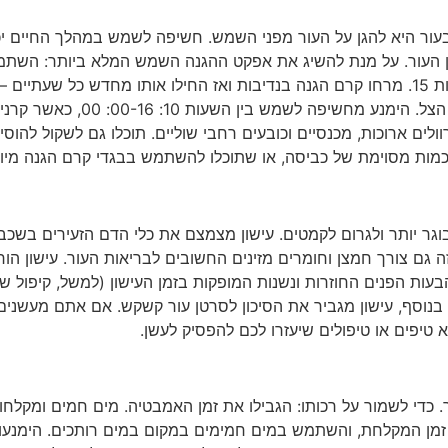
ור היא להגן על העור מפני השמש. חשיפה לשמש במהלך החיים יכול
רטן העור. על מנת להשיג את אפקט ההגנה השמש המלא ביותר: הש
הגנה רחב ספקטרום עם SPF של לפחות 15. מרחו קרם הגנה בנדיבות ואז החילו אותו מחדש
למרוח בתדירות גבוהה יותר. חפש 
לים ארוכות, מכנסיים וכובעים רחבי שוליים. תוכלו גם לשקול להוסי
בוגר יותר ולגרום לקמטים. עישון מצמצם את כלי הדם הזעירים בשכבה
גם צורך חמצן וחומרים מזינים החשובים לבריאות העור. עישון הורס
הבעות הפנים החוזרות ונשנות המופקות בזמן העישון (למשל, קיפול 
בנוסף, עישון מגביר את הסיכון לסרטן עור קשקש. אם אתם מעשנים,
טיפים או טיפולים שיעזרו לכם להפסיק לעשן.
בעור. כדי לשמור על רכותו: הגבילו את זמן האמבטיה. מים חמים ומקלח
זמן המקלחת, והשתמש במים חמימים במקום במים רותכים. הימנעו 