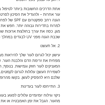
אחת הדרכים החשובות ביותר לטיפול בע
עור אחרות – ולהגדיל את הסיכון לס
מגן. כסה את עורך בחולצות ארוכות שרוו
שכבת הגנה מפני UV לבגדים במהלך כמות מסוימת של כביסה, או שתוכלו להשתמש בבגדי קרם הגנה מיוחדים המיועדים לחסימת קרני UV.
2. אל תעשנו
עישון יכול לגרום לעור שלך להיראות מ
מפחית את זרימת הדם והלבנת העור. זה 
המעניקים לעור חוזק וגמישות. בנוסף, 
לשמירת העשן) עלולות לגרום לקמטים. 
שלכם היא להפסיק לעשן. בקשו מהרופא 
3. התייחסו לעור בעדינות
ניקוי וגילוח יומיומיים עלולים לפגוע 
מהעור. הגבל את זמן האמבטיה או את 